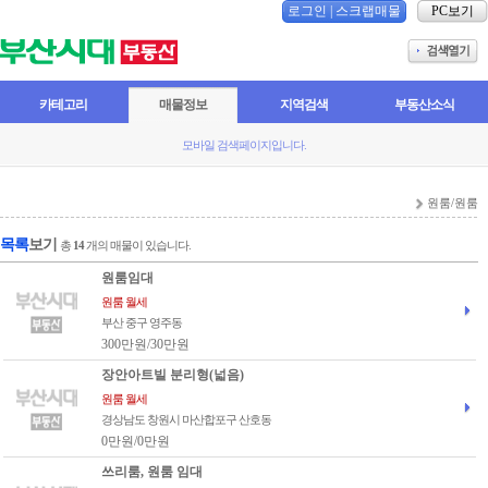
로그인
|
스크랩매물
PC보기
카테고리
매물정보
지역검색
부동산소식
모바일 검색페이지입니다.
원룸/원룸
목록
보기
총
14
개의 매물이 있습니다.
원룸임대
원룸 월세
부산 중구 영주동
300만원/30만원
장안아트빌 분리형(넓음)
원룸 월세
경상남도 창원시 마산합포구 산호동
0만원/0만원
쓰리룸, 원룸 임대