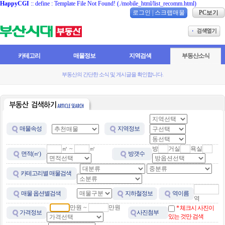
HappyCGI
:: define : Template File Not Found! (./mobile_html/list_recomm.html)
로그인
|
스크랩매물
PC보기
카테고리
매물정보
지역검색
부동산소식
부동산의 간단한 소식 및 게시글을 확인합니다.
매물속성
지역정보
㎡ ~
㎡
방
거실
욕실
면적(㎡)
방갯수
카테고리별 매물검색
매물 옵션별검색
지하철정보
역이름
역
만원 ~
만원
* 체크시 사진이
가격정보
사진첨부
있는 것만 검색