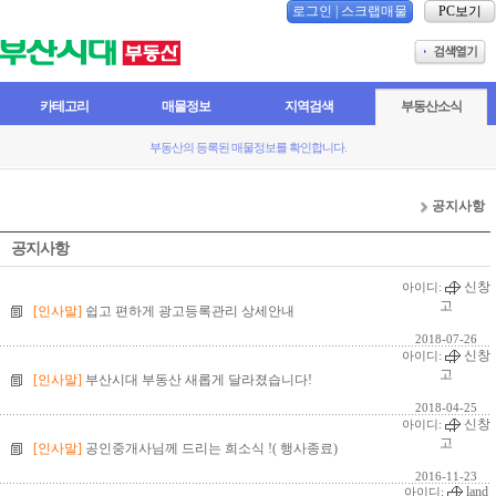
로그인
|
스크랩매물
PC보기
카테고리
매물정보
지역검색
부동산소식
부동산의 등록된 매물정보를 확인합니다.
공지사항
공지사항
신창
아이디:
고
[인사말]
쉽고 편하게 광고등록관리 상세안내
2018-07-26
신창
아이디:
고
[인사말]
부산시대 부동산 새롭게 달라졌습니다!
2018-04-25
신창
아이디:
고
[인사말]
공인중개사님께 드리는 희소식 !( 행사종료)
2016-11-23
land
아이디: