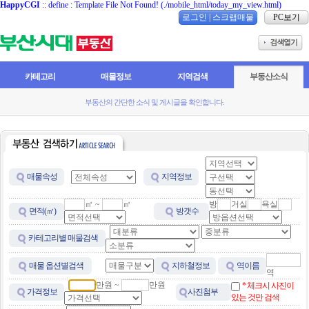
HappyCGI
:: define : Template File Not Found! (./mobile_html/today_my_view.html)
로그인
|
스크랩매물
PC보기
카테고리
매물정보
지역검색
부동산소식
부동산의 간단한 소식 및 게시글을 확인합니다.
매물속성
지역정보
㎡ ~
㎡
방
거실
욕실
면적(㎡)
방갯수
카테고리별 매물검색
매물 옵션별검색
지하철정보
역이름
역
만원 ~
만원
* 체크시 사진이
가격정보
사진첨부
있는 것만 검색