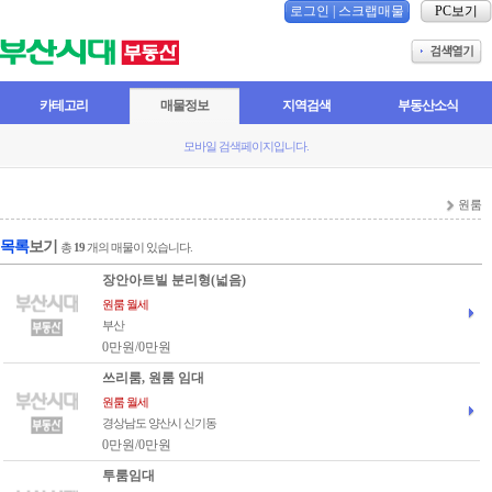
로그인
|
스크랩매물
PC보기
카테고리
매물정보
지역검색
부동산소식
모바일 검색페이지입니다.
원룸
목록
보기
총
19
개의 매물이 있습니다.
장안아트빌 분리형(넓음)
원룸 월세
부산
0만원/0만원
쓰리룸, 원룸 임대
원룸 월세
경상남도 양산시 신기동
0만원/0만원
투룸임대