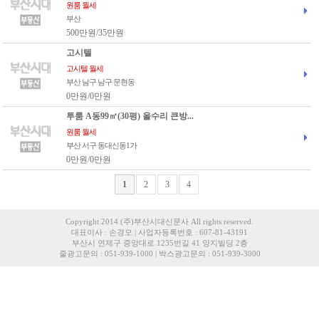
원룸 월세
부산
500만원/35만원
고시텔
고시텔 월세
부산 남구 남구 문현동
0만원/0만원
투룸 A동99㎡(30평) 올수리 큰방...
원룸 월세
부산 서구 동대신동1가
0만원/0만원
1
2
3
4
Copyright 2014 (주)부산시대신문사 All rights reserved.
대표이사 : 손경모 | 사업자등록번호 : 607-81-43191
부산시 연제구 중앙대로 1235번길 41 양지빌딩 2층
줄광고문의 : 051-939-1000 | 박스광고문의 : 051-939-3000