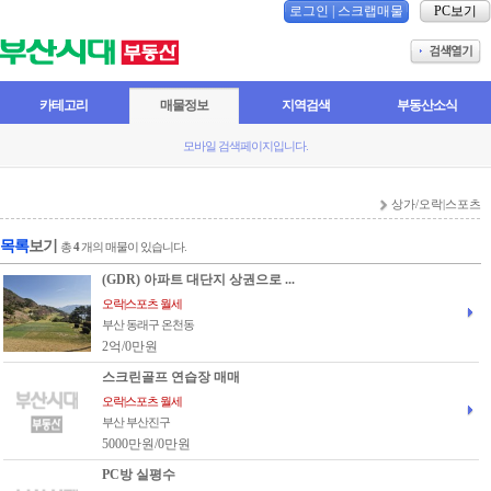
로그인
|
스크랩매물
PC보기
카테고리
매물정보
지역검색
부동산소식
모바일 검색페이지입니다.
상가/오락|스포츠
목록
보기
총
4
개의 매물이 있습니다.
(GDR) 아파트 대단지 상권으로 ...
오락|스포츠 월세
부산 동래구 온천동
2억/0만원
스크린골프 연습장 매매
오락|스포츠 월세
부산 부산진구
5000만원/0만원
PC방 실평수