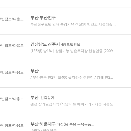
부산 부산진구
/빈점포/다용도
부산진구모텔 임대 승강기유 객실20 방크고 시설깨끗 ...
경상남도 진주시
4층모텔건물
/빈점포/다용도
(185평) 방18개 살림가능 넓은주차장 현성업중 (2009...
부산
/빈점포/다용도
/ 부산진구 전2억 월400 올지하수 주인직 / 김해 전2...
부산
신축상가
/빈점포/다용도
펜션 상가밀집지역 (식당 마트 베이커리카페등 다용도...
부산 해운대구
매점(옷 속옷 목욕용품...
/빈점포/다용도
(약5평) 현영업중