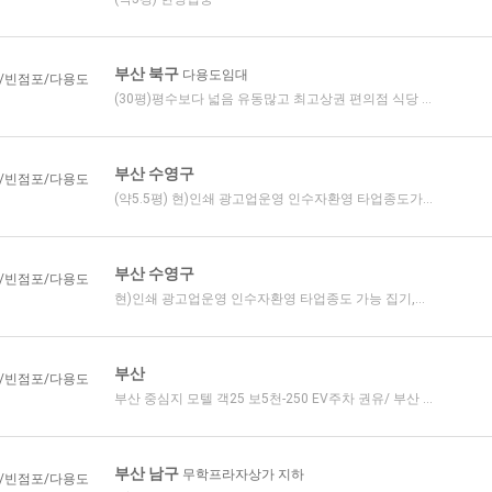
부산 북구
다용도임대
/빈점포/다용도
(30평)평수보다 넓음 유동많고 최고상권 편의점 식당 ...
부산 수영구
/빈점포/다용도
(약5.5평) 현)인쇄 광고업운영 인수자환영 타업종도가...
부산 수영구
/빈점포/다용도
현)인쇄 광고업운영 인수자환영 타업종도 가능 집기,...
부산
/빈점포/다용도
부산 중심지 모텔 객25 보5천-250 EV주차 권유/ 부산 ...
부산 남구
무학프라자상가 지하
/빈점포/다용도