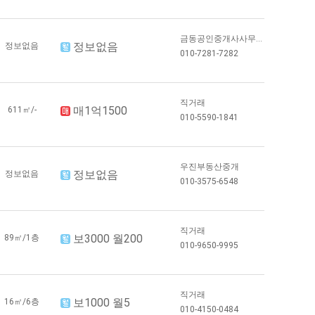
금동공인중개사사무...
정보없음
정보없음
010-7281-7282
직거래
매1억1500
611㎡/-
010-5590-1841
우진부동산중개
정보없음
정보없음
010-3575-6548
직거래
보3000 월200
89㎡/1층
010-9650-9995
직거래
보1000 월5
16㎡/6층
010-4150-0484