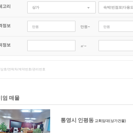
테고리
상가
숙박|빈점포|다용
격정보
만원~
적정보
㎡~
미엄 매물
통영시 인평동
교회임대(상가건물)