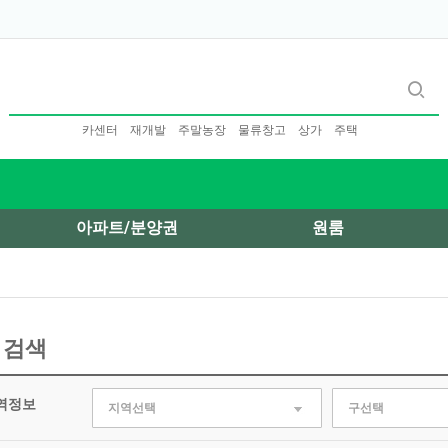
카센터
재개발
주말농장
물류창고
상가
주택
아파트/분양권
원룸
 검색
역정보
지역선택
구선택