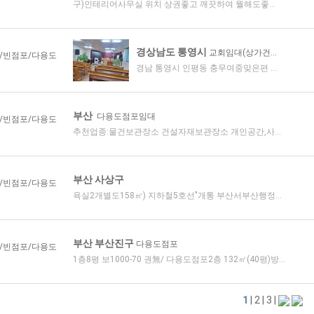
구)인테리어사무실 위치 상권좋고 깨끗하여 뭘해도좋...
경상남도 통영시
교회임대(상가건...
/빈점포/다용도
경남 통영시 인평동 충무여중맞은편 ...
부산
다용도점포임대
/빈점포/다용도
추천업종:물건보관장소 건설자재보관장소 개인공간,사...
부산 사상구
/빈점포/다용도
욕실2개별도158㎡) 지하철5호선"개통 부산서부산행정...
부산 부산진구
다용도점포
/빈점포/다용도
1층8평 보1000-70 권無/ 다용도점포2층 132㎡(40평)방...
1
|
2
|
3
|