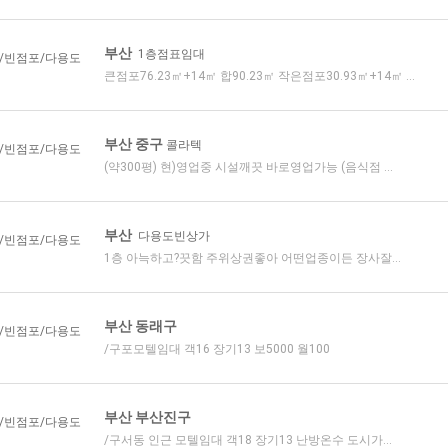
부산
1층점표임대
/빈점포/다용도
큰점포76.23㎡+14㎡ 합90.23㎡ 작은점포30.93㎡+14㎡ ...
부산 중구
콜라텍
/빈점포/다용도
(약300평) 현)영업중 시설깨끗 바로영업가능 (음식점 ...
부산
다용도빈상가
/빈점포/다용도
1층 아늑하고?끗함 주위상권좋아 어떤업종이든 장사잘...
부산 동래구
/빈점포/다용도
/구포모텔임대 객16 장기13 보5000 월100
부산 부산진구
/빈점포/다용도
/구서동 인근 모텔임대 객18 장기13 난방온수 도시가...