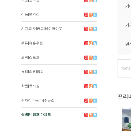
식당|음식점
카
식품|편의점
가
치킨,피자|커피|테이크아웃
주류|유흥주점
면
오락|스포츠
뷰티|의류|잡화
학원|독서실
프리
주차장|카센타|주유소
숙박|빈점포|다용도