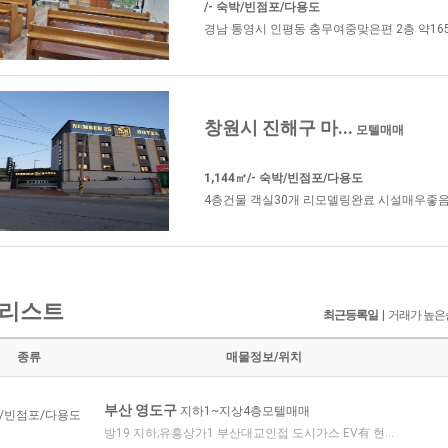
/- 숙박/빈점포/다용도
경남 통영시 인평동 충무여중맞은편 2층 약165㎡
창원시 진해구 마...
모텔매매
1,144㎡/- 숙박/빈점포/다용도
4층건물 객실30개 리모델링완료 시설매우좋음 
리스트
최근등록일
|
거래가 높은
종류
매물정보/위치
부산 영도구
지하1~지상4층모텔매매
/빈점포/다용도
방19 지하;유흥상가1 부산대교인접 도시가스 EV有 현...