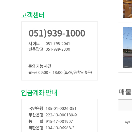
매물
숙박