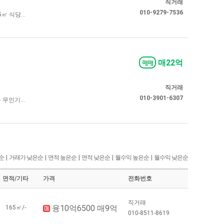
직거래
010-9279-7536
 식당...
매22억
직거래
010-3901-6307
무인기...
순
|
거래가 낮은순
|
면적 높은순
|
면적 낮은순
|
월수익 높은순
|
월수익 낮은순
면적/기타
가격
전화번호
직거래
융10억6500 매9억
165㎡/-
010-8511-8619