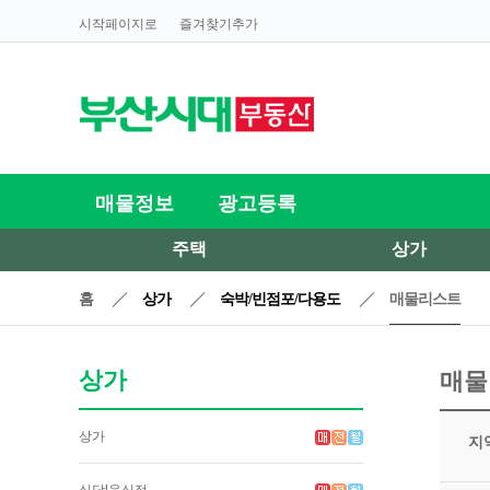
시작페이지로
즐겨찾기추가
매물정보
광고등록
주택
상가
홈
상가
숙박/빈점포/다용도
매물리스트
상가
매물
상가
지