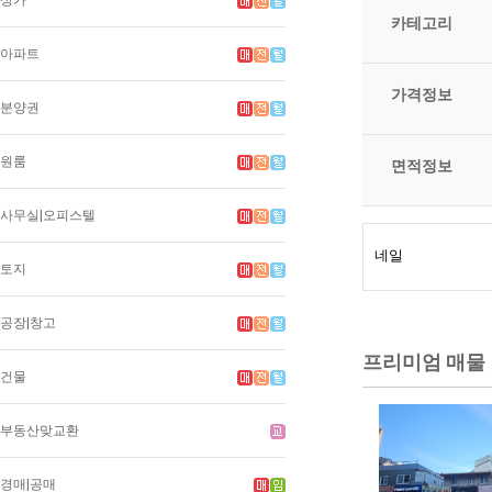
상가
카테고리
아파트
가격정보
분양권
원룸
면적정보
사무실|오피스텔
토지
공장|창고
프리미엄 매물
건물
부동산맞교환
경매|공매