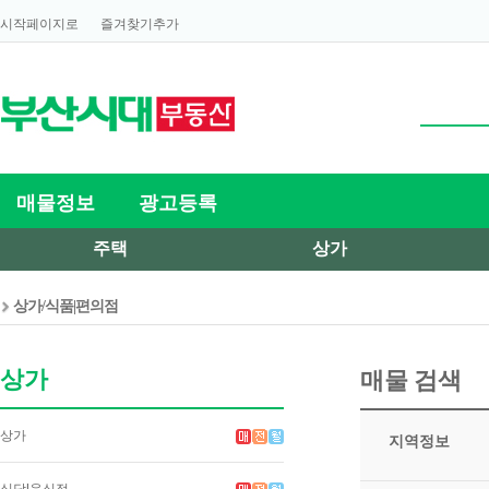
시작페이지로
즐겨찾기추가
매물정보
광고등록
주택
상가
상가/식품|편의점
상가
매물 검색
상가
지역정보