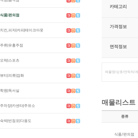
식당|음식점
카테고리
식품|편의점
가격정보
치킨,피자|커피|테이크아웃
주류|유흥주점
면적정보
오락|스포츠
뷰티|의류|잡화
학원|독서실
매물리스트
주차장|카센타|주유소
종류
숙박|빈점포|다용도
식품/편의점