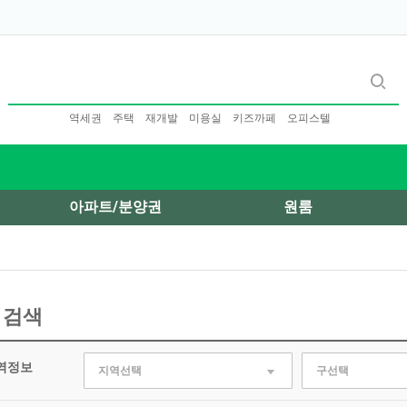
역세권
주택
재개발
미용실
키즈까페
오피스텔
아파트/분양권
원룸
 검색
역정보
지역선택
구선택