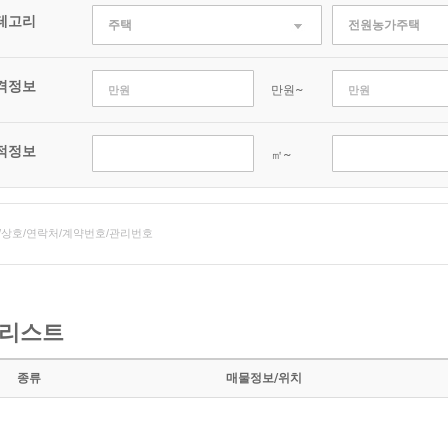
테고리
주택
전원농가주택
격정보
만원~
적정보
㎡~
리스트
종류
매물정보/위치