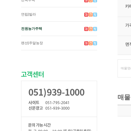
단독주택
카
연립|빌라
가
전원농가주택
팬션|주말농장
면
매물