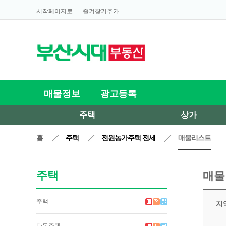
시작페이지로
즐겨찾기추가
매물정보
광고등록
주택
상가
홈
주택
전원농가주택 전세
매물리스트
주택
매물
주택
지