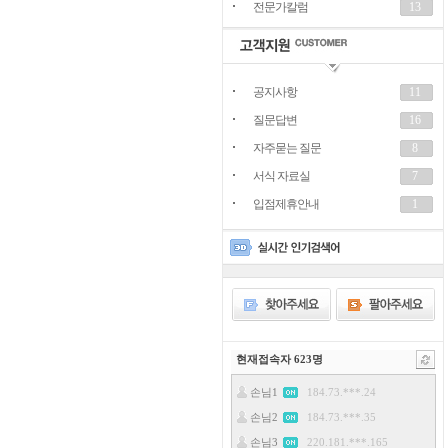
전문가칼럼
13
공지사항
11
질문답변
16
자주묻는 질문
8
서식 자료실
7
입점제휴안내
1
현재접속자
623
명