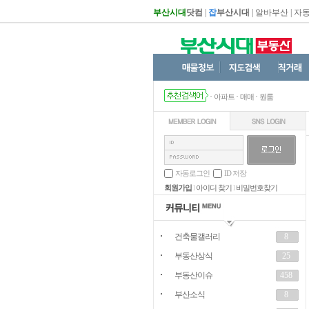
부산시대
닷컴
|
잡
부산시대
|
알바부산
|
자
·
·
·
아파트
매매
원룸
자동로그인
ID 저장
회원가입
l
아이디 찾기
l
비밀번호찾기
건축물갤러리
8
부동산상식
25
부동산이슈
458
부산소식
8