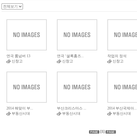
연극 룸넘버 13
연극 ‘셜록홈즈...
작업의 정석
신창고
신창고
신창고
2014 해맞이 부...
부산크리스마스 ...
2014 부산국제아...
부동산시대
부동산시대
부동산시대
[1]