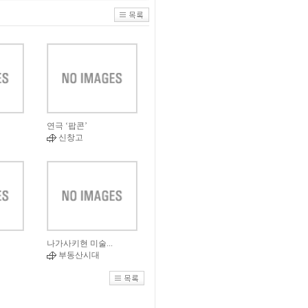
연극 ‘팝콘’
신창고
나가사키현 미술...
부동산시대