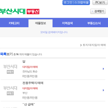
로그인
|
스크랩매물
PC보기
카테고리
매물정보
지역검색
부동산소식
모바일 검색페이지입니다.
토지/대지|임야 매매
목록
보기
총
96
개의 매물이 있습니다.
답
대지|임야 매매
전라남도 화순
0만원/0만원
전원주택지/매매
대지|임야 매매
부산
0만원/0만원
"산 급매"