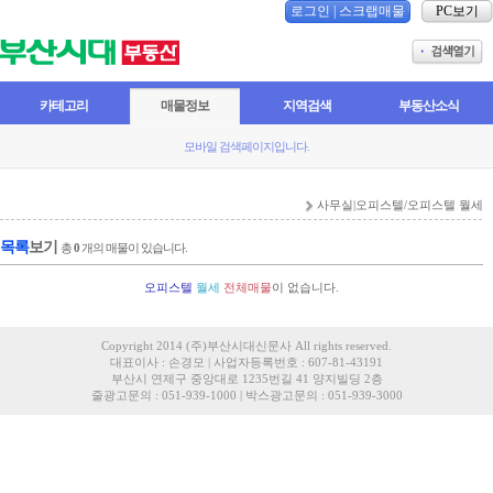
로그인
|
스크랩매물
PC보기
카테고리
매물정보
지역검색
부동산소식
모바일 검색페이지입니다.
사무실|오피스텔/오피스텔 월세
목록
보기
총
0
개의 매물이 있습니다.
오피스텔
월세
전체매물
이 없습니다.
Copyright 2014 (주)부산시대신문사 All rights reserved.
대표이사 : 손경모 | 사업자등록번호 : 607-81-43191
부산시 연제구 중앙대로 1235번길 41 양지빌딩 2층
줄광고문의 : 051-939-1000 | 박스광고문의 : 051-939-3000