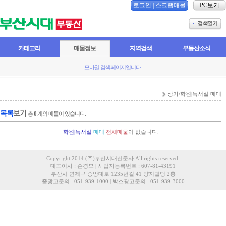
로그인
|
스크랩매물
PC보기
카테고리
매물정보
지역검색
부동산소식
모바일 검색페이지입니다.
상가/학원|독서실 매매
목록
보기
총
0
개의 매물이 있습니다.
학원|독서실
매매
전체매물
이 없습니다.
Copyright 2014 (주)부산시대신문사 All rights reserved.
대표이사 : 손경모 | 사업자등록번호 : 607-81-43191
부산시 연제구 중앙대로 1235번길 41 양지빌딩 2층
줄광고문의 : 051-939-1000 | 박스광고문의 : 051-939-3000