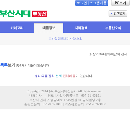
로그인
|
스크랩매물
PC보기
카테고리
매물정보
지역검색
부동산소식
모바일 검색페이지입니다.
상가/뷰티|의류|잡화 전세
목록
보기
총
0
개의 매물이 있습니다.
뷰티|의류|잡화
전세
전체매물
이 없습니다.
Copyright 2014 (주)부산시대신문사 All rights reserved.
대표이사 : 손경모 | 사업자등록번호 : 607-81-43191
부산시 연제구 중앙대로 1235번길 41 양지빌딩 2층
줄광고문의 : 051-939-1000 | 박스광고문의 : 051-939-3000