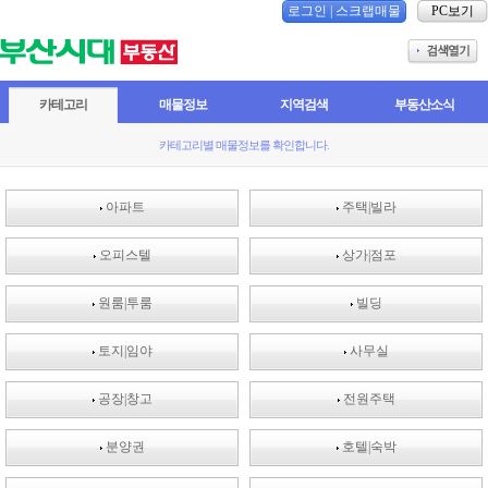
로그인
|
스크랩매물
PC보기
카테고리
매물정보
지역검색
부동산소식
카테고리별 매물정보를 확인합니다.
아파트
주택|빌라
오피스텔
상가|점포
원룸|투룸
빌딩
토지|임야
사무실
공장|창고
전원주택
분양권
호텔|숙박