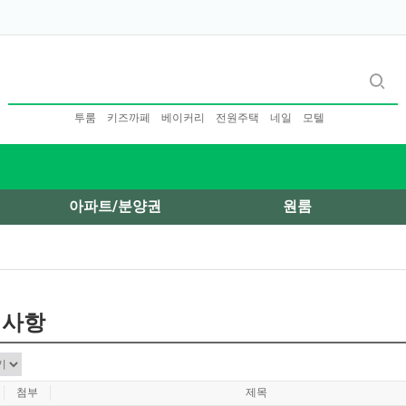
투룸
키즈까페
베이커리
전원주택
네일
모텔
아파트/분양권
원룸
지사항
첨부
제목