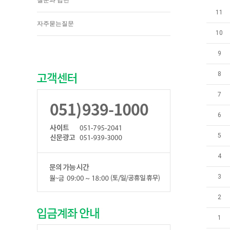
질문과 답변
11
자주묻는질문
10
9
8
7
6
5
4
3
2
1