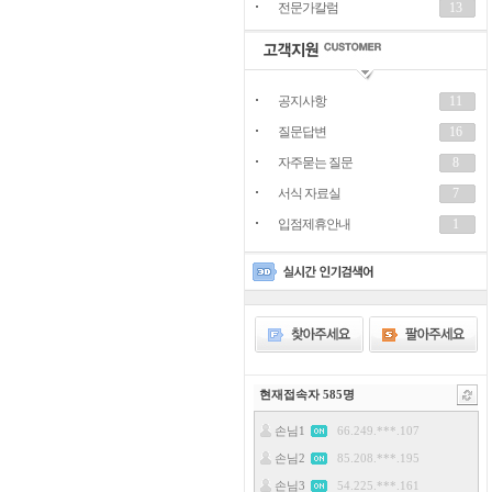
전문가칼럼
13
공지사항
11
질문답변
16
자주묻는 질문
8
서식 자료실
7
입점제휴안내
1
현재접속자
585
명