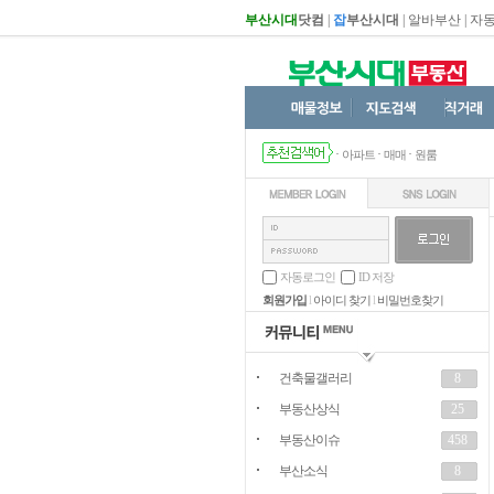
부산시대
닷컴
|
잡
부산시대
|
알바부산
|
자
·
·
·
아파트
매매
원룸
자동로그인
ID 저장
회원가입
l
아이디 찾기
l
비밀번호찾기
건축물갤러리
8
부동산상식
25
부동산이슈
458
부산소식
8