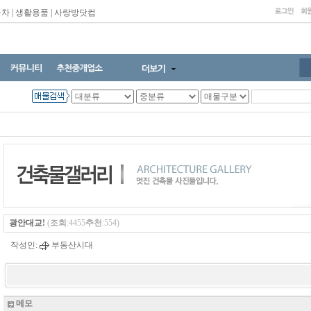
동차
|
생활용품
|
사랑방닷컴
광안대교!
(
조회
:4455
추천
:554)
작성인:
부동산시대
메모