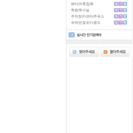
뷰티|의류|잡화
학원|독서실
주차장|카센타|주유소
숙박|빈점포|다용도