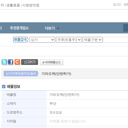
동차
|
생활용품
|
사랑방닷컴
상가/주류|유흥주점 월세
가라오케(단란허가)
매물명
가라오케(단란허가)
소재지
부산
도로명주소
정보없음
지하철
지하철 정보가 없습니다