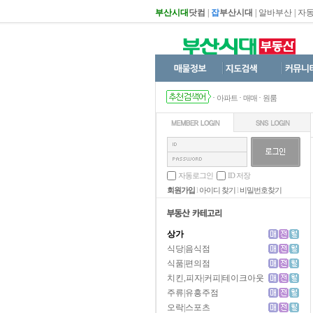
부산시대
닷컴
|
잡
부산시대
|
알바부산
|
자
·
·
·
아파트
매매
원룸
자동로그인
ID 저장
회원가입
l
아이디 찾기
l
비밀번호찾기
상가
식당|음식점
식품|편의점
치킨,피자|커피|테이크아웃
주류|유흥주점
오락|스포츠