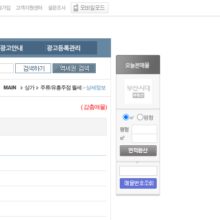
상가
주류/유흥주점 월세
>
상세정보
(
감춤매물)
㎡
평형