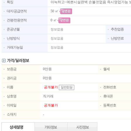
특징
아늑하고~예쁜시설완벽 손볼것없음 즉시영업가능 보1
50 ㎡
대지/공급면적
0 ㎡
건평/전용면적
준공년월
추천업종
정보없음
난방방식
난방연료
정보없음
거래가능일
정보없음
보증금
0만원
월세
권리금
0만원
이름
공개불가
전화번호
상호명
직거래
휴대폰
이메일
공개불가
등록번호
소재지
-