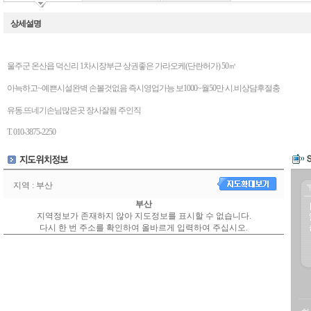
상세설명
울주군 온산읍 덕신리 1차시장부근 상권좋은 가라오케(단란허가) 50㎡
아늑하고~예쁜시설완벽 손볼것없음 즉시영업가능 보1000~월50만 시.비상담후절충
유동.뜨네기손님많은곳 장사잘됨 주인직
T. 010-3875-2250
지역 : 부산
부산
지역정보가 존재하지 않아 지도정보를 표시할 수 없습니다.
다시 한 번 주소를 확인하여 올바르게 입력하여 주십시오.