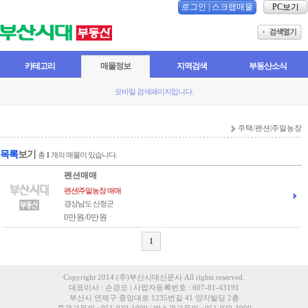
로그인
|
스크랩매물
PC보기
카테고리
매물정보
지역검색
부동산소식
모바일 검색페이지입니다.
주택/팬션|주말농장
목록
보기
총
1
개의 매물이 있습니다.
펜션매매
팬션|주말농장 매매
경상남도 산청군
0만원/0만원
1
Copyright 2014 (주)부산시대신문사 All rights reserved.
대표이사 : 손경모 | 사업자등록번호 : 607-81-43191
부산시 연제구 중앙대로 1235번길 41 양지빌딩 2층