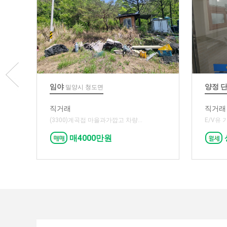
임야
양정 
밀양시 청도면
직거래
직거래
(3300)계곡접 마을과가깝고 차량...
E/V유 
매4000만원