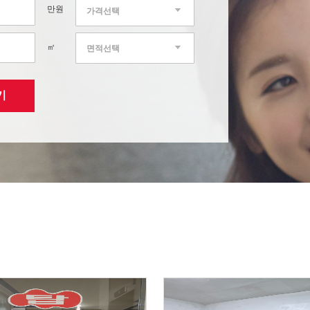
만원
가격선택
㎡
면적선택
기