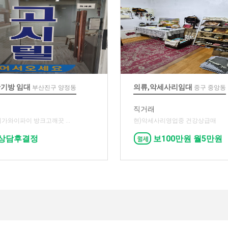
단기방 임대
의류,악세사리임대
부산진구 양정동
중구 중앙동
직거래
기가와이파이 방크고깨끗 ...
현)악세사리영업중 건강상급매
상담후결정
보100만원 월5만원