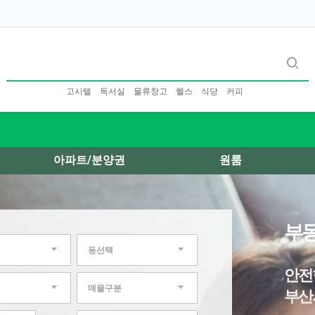
고시텔
독서실
물류창고
헬스
식당
커피
아파트/분양권
원룸
부동
동선택
안전
매물구분
부산