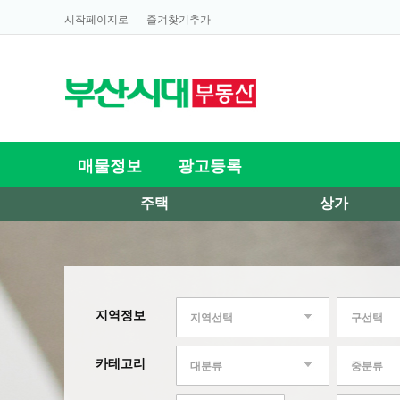
시작페이지로
즐겨찾기추가
매물정보
광고등록
주택
상가
지역정보
지역선택
구선택
카테고리
대분류
중분류