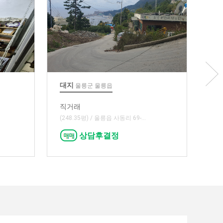
대지
교회임
울릉군 울릉읍
직거래
직거래
(248.35평) / 울릉읍 사동리 69-...
경남 통영
상담후결정