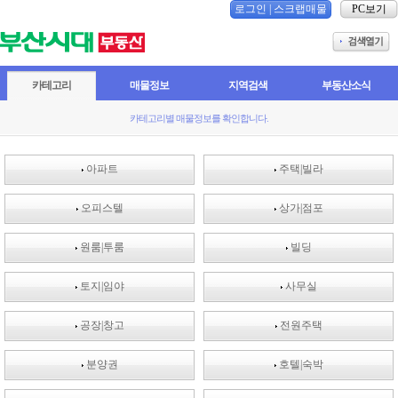
로그인
|
스크랩매물
PC보기
카테고리
매물정보
지역검색
부동산소식
카테고리별 매물정보를 확인합니다.
아파트
주택|빌라
오피스텔
상가|점포
원룸|투룸
빌딩
토지|임야
사무실
공장|창고
전원주택
분양권
호텔|숙박