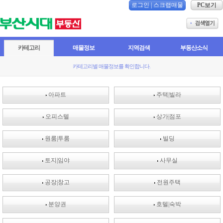
로그인
|
스크랩매물
PC보기
카테고리
매물정보
지역검색
부동산소식
카테고리별 매물정보를 확인합니다.
아파트
주택|빌라
오피스텔
상가|점포
원룸|투룸
빌딩
토지|임야
사무실
공장|창고
전원주택
분양권
호텔|숙박