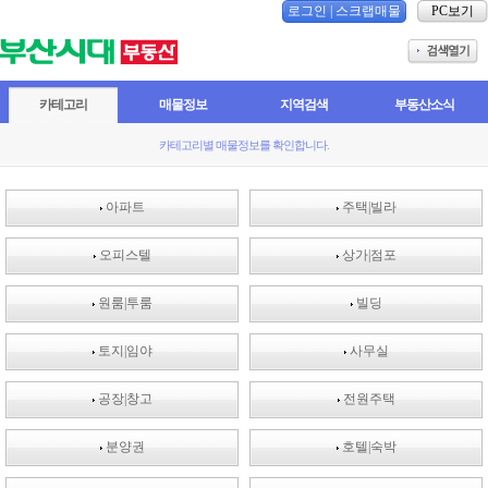
로그인
|
스크랩매물
PC보기
카테고리
매물정보
지역검색
부동산소식
카테고리별 매물정보를 확인합니다.
아파트
주택|빌라
오피스텔
상가|점포
원룸|투룸
빌딩
토지|임야
사무실
공장|창고
전원주택
분양권
호텔|숙박