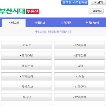
로그인
|
스크랩매물
PC보기
카테고리
매물정보
지역검색
부동산소식
카테고리별 매물정보를 확인합니다.
아파트
주택|빌라
오피스텔
상가|점포
원룸|투룸
빌딩
토지|임야
사무실
공장|창고
전원주택
분양권
호텔|숙박