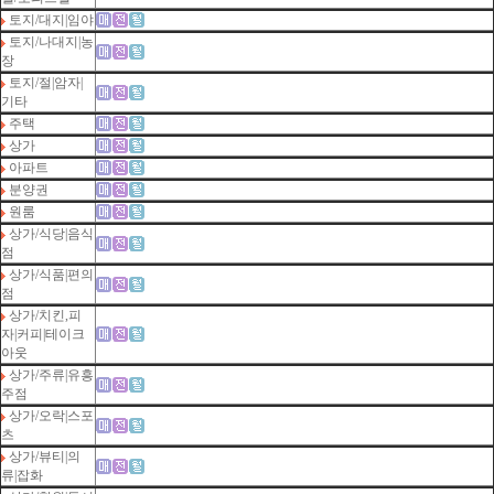
토지/대지|임야
토지/나대지|농
장
토지/절|암자|
기타
주택
상가
아파트
분양권
원룸
상가/식당|음식
점
상가/식품|편의
점
상가/치킨,피
자|커피|테이크
아웃
상가/주류|유흥
주점
상가/오락|스포
츠
상가/뷰티|의
류|잡화