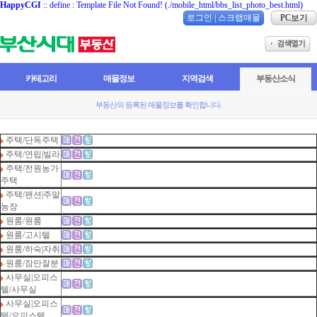
HappyCGI
:: define : Template File Not Found! (./mobile_html/bbs_list_photo_best.html)
로그인
|
스크랩매물
PC보기
카테고리
매물정보
지역검색
부동산소식
부동산의 등록된 매물정보를 확인합니다.
주택/단독주택
주택/연립|빌라
주택/전원농가
주택
주택/팬션|주말
농장
원룸/원룸
원룸/고시텔
원룸/하숙|자취
원룸/잠만잘분
사무실|오피스
텔/사무실
사무실|오피스
텔/오피스텔