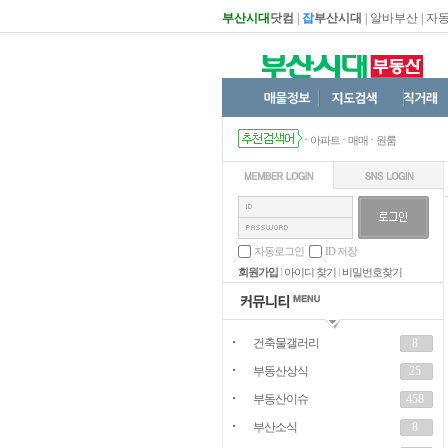
부산시대
닷컴
|
잡
부산시대
|
알바부산
|
자
·
·
·
아파트
매매
원룸
자동로그인
ID 저장
회원가입
l
아이디 찾기
l
비밀번호찾기
건축물갤러리
8
부동산상식
25
부동산이슈
458
부산소식
8