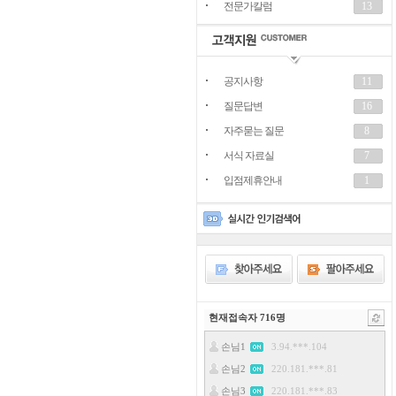
전문가칼럼
13
공지사항
11
질문답변
16
자주묻는 질문
8
서식 자료실
7
입점제휴안내
1
현재접속자
716
명