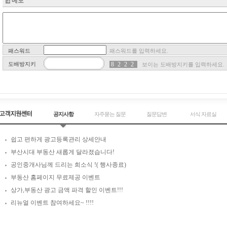
메모
패스워드
패스워드를 입력하세요.
도배방지키
8
7
2
4
2
6
2
7
보이는 도배방지키를 입력하세요.
공지사항
자주묻는 질문
질문답변
서식 자료실
쉽고 편하게 광고등록관리 상세안내
부산시대 부동산 새롭게 달라졌습니다!
공인중개사님께 드리는 희소식 !( 행사종료)
부동산 홈페이지 무료제공 이벤트
상가,부동산 광고 금액 파격 할인 이벤트!!!
리뉴얼 이벤트 참여하세요~ !!!!