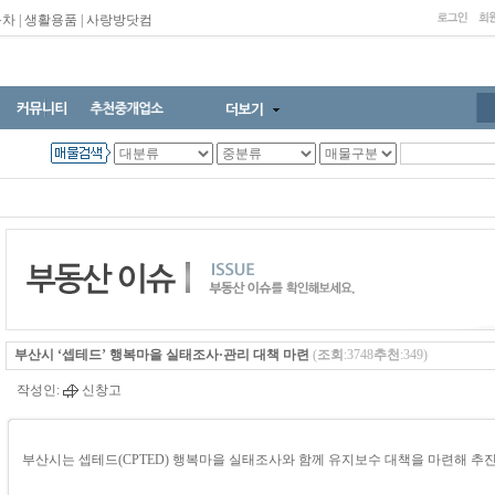
동차
|
생활용품
|
사랑방닷컴
부산시 ‘셉테드’ 행복마을 실태조사·관리 대책 마련
(
조회
:3748
추천
:349)
작성인:
신창고
부산시는 셉테드(CPTED) 행복마을 실태조사와 함께 유지보수 대책을 마련해 추진